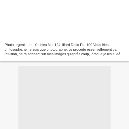
Photo argentique - Yashica Mat 124, Ilford Delta Pro 100 Vous êtes
philosophe, je ne suis que photographe. Je procède essentiellement par
intuition, ne raisonnant sur mes images qu'après coup, lorsque je les ai déjà
réalisées (Lettre de Villy ROnis à...