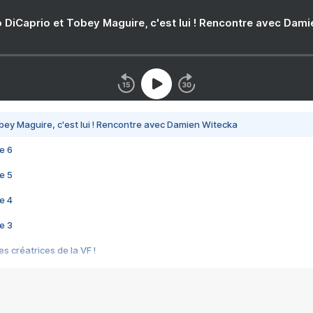
 DiCaprio et Tobey Maguire, c'est lui ! Rencontre avec Dam
bey Maguire, c'est lui ! Rencontre avec Damien Witecka
e 6
e 5
e 4
e 3
s créatrices de la VF !
e 2
e 1