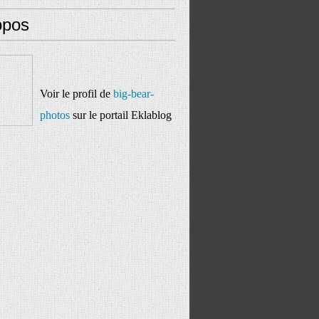
opos
Voir le profil de
big-bear-
photos
sur le portail Eklablog