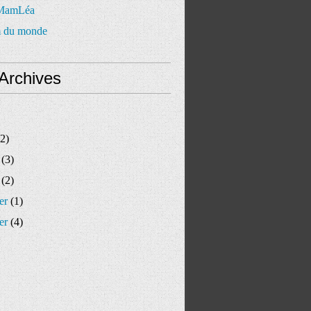
 MamLéa
 du monde
Archives
2)
(3)
(2)
er
(1)
er
(4)