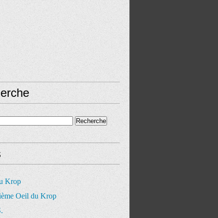
erche
s
du Krop
ième Oeil du Krop
.