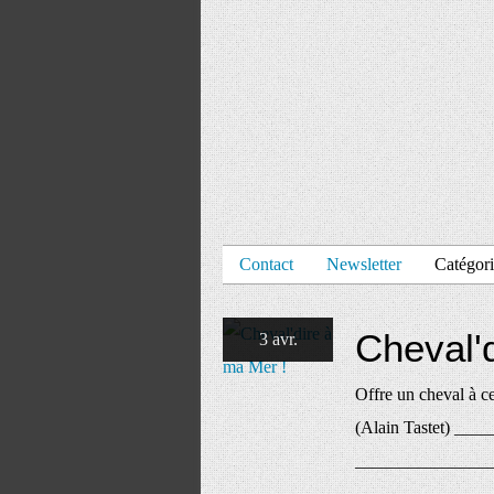
Contact
Newsletter
Catégori
Cheval'
3 avr.
Offre un cheval à cel
(Alain Tastet) ____
_______________