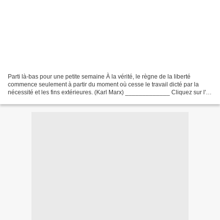
Parti là-bas pour une petite semaine À la vérité, le règne de la liberté
commence seulement à partir du moment où cesse le travail dicté par la
nécessité et les fins extérieures. (Karl Marx) _____________ Cliquez sur l'
image pour la voir en grand __...