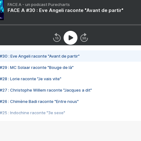
FACE A - un podcast Purecharts
FACE A #30 : Eve Angeli raconte "Avant de partir"
#30 : Eve Angeli raconte "Avant de partir"
#29 : MC Solaar raconte "Bouge de là"
28 : Lorie raconte "Je vais vite"
#27 : Christophe Willem raconte "Jacques a dit"
#26 : Chimène Badi raconte "Entre nous"
#25 : Indochine raconte "3e sexe"
#24 : Zaho raconte "C'est chelou"
#23 : Patrick Bruel raconte "Au café des délices"