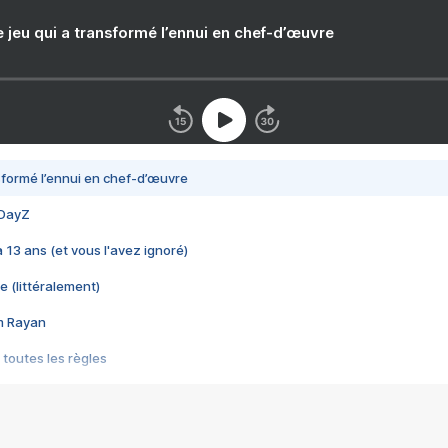
e jeu qui a transformé l’ennui en chef-d’œuvre
nsformé l’ennui en chef-d’œuvre
 DayZ
 a 13 ans (et vous l'avez ignoré)
e (littéralement)
im Rayan
 toutes les règles
s les jeux vidéo
us choquant de Rockstar ? - Le scandale BULLY